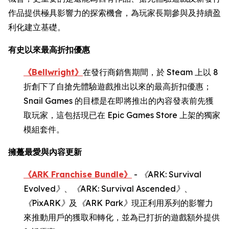
作品提供極具影響力的探索機會，為玩家長期參與及持續盈
利化建立基礎。
有史以來最高折扣優惠
《Bellwright》
在發行商銷售期間，於 Steam 上以 8
折創下了自搶先體驗遊戲推出以來的最高折扣優惠；
Snail Games 的目標是在即將推出的內容發表前先獲
取玩家，這包括現已在 Epic Games Store 上架的獨家
模組套件。
擁躉最愛與內容更新
《ARK Franchise Bundle》
-
《
ARK: Survival
Evolved
》
、
《
ARK: Survival Ascended
》
、
《
PixARK
》
及
《
ARK Park
》
現正利用系列的影響力
來推動用戶的獲取和轉化，並為已打折的遊戲額外提供