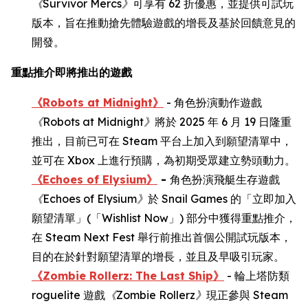
《
Survivor Mercs
》
可享有 62 折優惠，並提供可試玩
版本，旨在推動搶先體驗遊戲的增長及基於回饋意見的
開發。
重點推介即將推出的遊戲
《Robots at Midnight》
- 角色扮演動作遊戲
《
Robots at Midnight
》
將於 2025 年 6 月 19 日隆重
推出，目前已可在 Steam 平台上加入到願望清單中，
並可在 Xbox 上進行預購，為初期受眾建立勢頭動力。
《Echoes of Elysium》
-
角色扮演飛艇生存遊戲
《
Echoes of Elysium
》
於 Snail Games 的「立即加入
願望清單」(「Wishlist Now」) 部分中獲得重點推介，
在 Steam Next Fest 舉行前推出首個公開試玩版本，
目的在於針對願望清單的增長，並且及早吸引玩家。
《Zombie Rollerz: The Last Ship》
- 輪上塔防類
roguelite 遊戲
《
Zombie Rollerz
》
現正參與 Steam