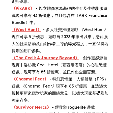
8 折優惠。
《PixARK》
-
以立體像素為基礎的生存及生物馴服遊
戲現可享有 43 折優惠，並且包含在《ARK Franchise
Bundle》中。
《West Hunt》
-
多人社交推理遊戲
《
West Hunt
》
現在可享 5 折優惠，遊戲自 2023 年推出以來，憑藉強
大的社區活動及由創作者主導的曝光程度，一直保持著
長期的用戶參與。
《The Cecil: A Journey Beyond》
- 創作靈感源自
現實中洛杉磯 Cecil Hotel（塞西爾酒店）的心理恐懼
遊戲，現可享有 85 折優惠，並已作出全面更新。
《Chasmal Fear》
- 科幻恐懼第一人稱射擊（FPS）
遊戲
《
Chasmal Fear
》
現享有 85 折優惠，並透過大
規模更新來應對玩家的回饋意見，以擴大玩家基礎及加
強留存率。
《Survivor Mercs》
- 營救類 roguelite 遊戲