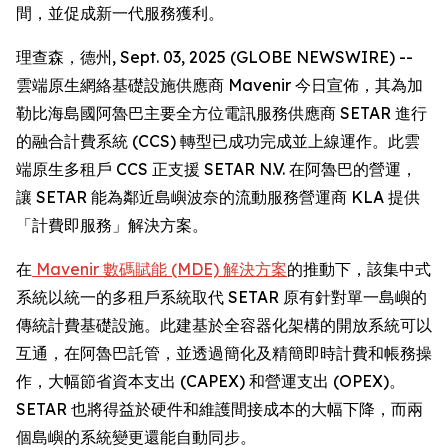
間，並促成新一代服務獲利。
理查森，德州, Sept. 03, 2025 (GLOBE NEWSWIRE) --
雲端原生網絡基礎設施供應商 Mavenir 今日宣佈，其為加
勒比海島國阿魯巴主要全方位電訊服務供應商 SETAR 進行
的融合計費系統 (CCS) 轉型已成功完成並上線運作。此雲
端原生多租戶 CCS 正支援 SETAR N.V. 在阿魯巴的營運，
讓 SETAR 能為鄰近島嶼波奈的流動服務營運商 KLA 提供
「計費即服務」解決方案。
在
Mavenir 數碼賦能 (MDE) 解決方案
的推動下，該集中式
系統以統一的多租戶系統取代 SETAR 原有針對單一島嶼的
傳統計費基礎設施。此建基於全容器化架構的開放系統可以
互通，在阿魯巴託管，並透過簡化及精簡即時計費和帳務操
作，大幅節省資本支出 (CAPEX) 和營運支出 (OPEX)。
SETAR 也將得益於硬件和維護間接成本的大幅下降，而兩
個島嶼的系統變更還能自動同步。