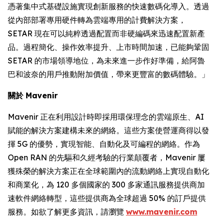
憑著集中式基礎設施實現創新服務的快速數碼化導入。透過
從內部部署專用硬件轉為雲端專用的計費解決方案，
SETAR 現在可以純粹透過配置而非硬編碼來迅速配置新產
品。過程簡化、操作效率提升、上市時間加速，已能夠鞏固
SETAR 的市場領導地位，為未來進一步作好準備，給阿魯
巴和波奈的用戶推動附加價值，帶來更豐富的數碼體驗。」
關於 Mavenir
Mavenir 正在利用設計時即採用環保理念的雲端原生、AI
賦能的解決方案建構未來的網絡。這些方案使營運商得以發
揮 5G 的優勢，實現智能、自動化及可編程的網絡。作為
Open RAN 的先驅和久經考驗的行業顛覆者，Mavenir 屢
獲殊榮的解決方案正在全球範圍內的流動網絡上實現自動化
和商業化，為 120 多個國家的 300 多家通訊服務提供商加
速軟件網絡轉型，這些提供商為全球超過 50% 的訂戶提供
服務。如欲了解更多資訊，請瀏覽
www.mavenir.com