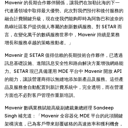
Mavenir 的長期合作夥伴關係，讓我們在加勒比海的下一
代連通領域中取得最大優勢。此次對我們預付和後付服務的
融合計費關鍵升級，現在使我們能夠即時為阿魯巴和波奈的
島嶼社區客戶提供個人專屬的創新數碼服務。對 SETAR 而
言，在變化萬千的數碼服務世界中，Mavenir 持續是業務
增長和服務卓越的策略推動者。」
Mavenir 是 SETAR 值得信賴的長期技術合作夥伴，已透過
訊息基礎設施、進階訊息安全性和路由解決方案增強網絡能
力。SETAR 現已具備運用 MDE 平台中 Mavenir 開放 API
的能力，讓該營運商得以無縫地添加新產品及服務。這些產
品及服務會自動配置到新計費系統中，完全透明，而在營運
方面也不必對客戶管理作重新培訓。
Mavenir 數碼業務賦能高級副總裁兼總經理 Sandeep
Singh 補充道：「Mavenir 全容器化 MDE 平台的此項關鍵
架構演進，已為客戶帶來顛覆破格的高速效率和獲利機會，