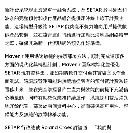
新計費系統現正透過單一融合系統，為 SETAR 於阿魯巴和
波奈的完整預付和後付產品組合提供即時線上線下計費功
能。這場轉型升級讓 SETAR 能夠毫不費力地向用戶提供數
碼產品套裝，並在該營運商持續進行加勒比海地區網絡轉型
之際，確保其為新一代流動網絡預先作好準備。
Mavenir 運用迅速敏捷的持續部署方法，順利完成這項多
方面的現代化與轉型計劃，Mavenir 團隊標準化並優化
SETAR 現有資料集，並如期將軟件交付至其實驗室以作全
面測試。這讓該營運商能夠無縫地從舊有的預付費計費系統
遷移出來，並在完全掌握發佈生產力與效能的前提下充滿信
心地啟動，同時有助確保業務持續運作。系統採用雙活躍異
地冗餘配置，部署於兩個資料中心，從而確保高可用性、容
錯能力及無縫的故障轉移功能。
SETAR 行政總裁 Roland Croes 評論道：「我們與