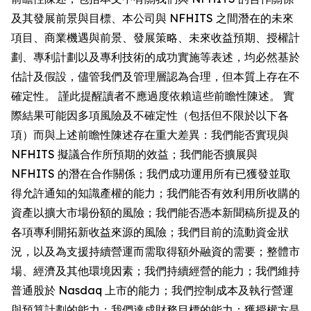
及其發展前景與目標、本公司與 NFHITS 之間潛在的未來
項目、商業機遇與前景、發展策略、未來收益預期、授權計
劃、專利計劃以及專利技術的成功實施等表述，均必然基於
估計及假設，儘管我們及管理層認為合理，但本質上存在不
確定性。 謹此提醒讀者不應過度依賴這些前瞻性陳述。 實
際結果可能因多項風險及不確定性（包括但不限於以下各
項）而與上述前瞻性陳述存在重大差異：我們能否實現與
NFHITS 擬議合作所預期的效益；我們能否擴展與
NFHITS 的潛在合作關係；我們成功運用所有已獲發並取
得允許通知的知識產權的能力；我們能否有效利用所收購的
資產以擴大市場份額的風險；我們能否憑本新聞稿所提及的
各項專利開拓新收益來源的風險；我們目前的流動資金狀
況，以及為支援持續營運而需取得額外融資的需要；整體市
場、經濟及其他環境因素；我們持續經營的能力；我們維持
普通股於 Nasdaq 上市的能力；我們控制成本及執行營運
與預算計劃的能力；我們達成財務目標的能力；獲授權方是