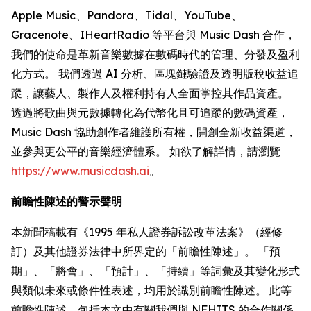
Apple Music、Pandora、Tidal、YouTube、
Gracenote、IHeartRadio 等平台與 Music Dash 合作，
我們的使命是革新音樂數據在數碼時代的管理、分發及盈利
化方式。 我們透過 AI 分析、區塊鏈驗證及透明版稅收益追
蹤，讓藝人、製作人及權利持有人全面掌控其作品資產。
透過將歌曲與元數據轉化為代幣化且可追蹤的數碼資產，
Music Dash 協助創作者維護所有權，開創全新收益渠道，
並參與更公平的音樂經濟體系。 如欲了解詳情，請瀏覽
https://www.musicdash.ai
。
前瞻性陳述的警示聲明
本新聞稿載有《1995 年私人證券訴訟改革法案》（經修
訂）及其他證券法律中所界定的「前瞻性陳述」。 「預
期」、「將會」、「預計」、「持續」等詞彙及其變化形式
與類似未來或條件性表述，均用於識別前瞻性陳述。 此等
前瞻性陳述，包括本文中有關我們與 NFHITS 的合作關係