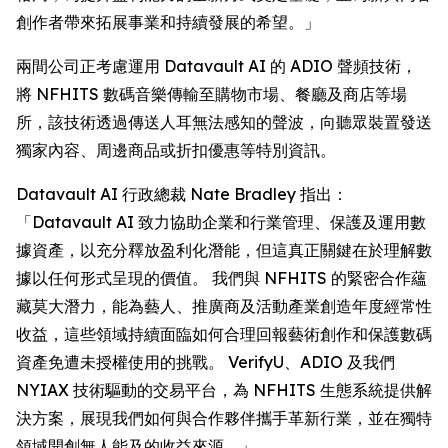
創作者帶來拓展事業和持續發展的希望。」
兩間公司正考慮運用 Datavault AI 的 ADIO 聲頻技術，
將 NFHITS 數碼音樂傳輸至購物市場、餐廳及商店等場
所，該技術透過傳送人耳無法感知的聲波，向聽眾裝置發送
獨家內容、周邊商品或折扣優惠等特別資訊。
Datavault AI 行政總裁 Nate Bradley 指出：
「Datavault AI 致力協助企業和行業管理、保護及運用數
據資產，以充分釋放盈利化潛能，但這真正關鍵在於理解數
據以任何形式呈現的價值。 我們與 NFHITS 的緊密合作蘊
藏莫大潛力，能為藝人、推廣商及活動產業創造年度經常性
收益，這些領域持續面臨如何合理回報藝術創作和保護數碼
資產免遭未授權使用的挑戰。 VerifyU、ADIO 及我們
NYIAX 技術驅動的交易平台，為 NFHITS 生態系統提供解
決方案，展現我們如何與合作夥伴攜手革新行業，並在獨特
領域開創無人能及的收益來源。」