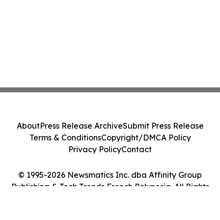
About
Press Release Archive
Submit Press Release
Terms & Conditions
Copyright/DMCA Policy
Privacy Policy
Contact
© 1995-2026 Newsmatics Inc. dba Affinity Group
Publishing & Tech Trends French Polynesia. All Rights
Reserved.