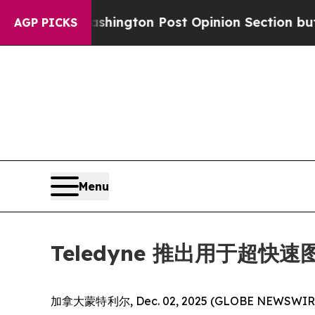
 the Washington Post Opinion Section but at Lea
AGP PICKS
Menu
Teledyne 推出用于超快速图
加拿大蒙特利尔, Dec. 02, 2025 (GLOBE NEWSW