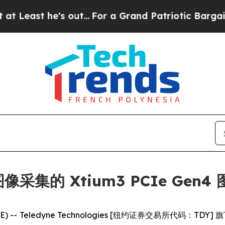
st he's out...
For a Grand Patriotic Bargain De
像采集的 Xtium3 PCIe Gen
IRE) -- Teledyne Technologies [纽约证券交易所代码：T