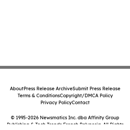
About
Press Release Archive
Submit Press Release
Terms & Conditions
Copyright/DMCA Policy
Privacy Policy
Contact
© 1995-2026 Newsmatics Inc. dba Affinity Group
Publishing & Tech Trends French Polynesia. All Rights